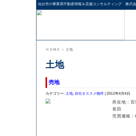
仙台市の
事業用不動産情報＆店舗コンサルティング
株式会
ＨＯＭＥ
＞ 土地
土地
売地
カテゴリー:
土地
,
自社オススメ物件
| 2012年4月4日
所在地：宮
長田
売買価格：