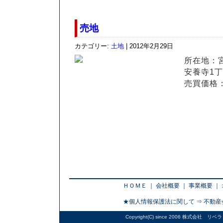
売地
カテゴリー:
土地
| 2012年2月29日
所在地：
安養寺1
売買価格：
ＨＯＭＥ
｜
会社概要
｜
事業概要
｜
★個人情報保護法に関して ⇒
不動産
Copyright(C) since 2006
株式会社 リベラ