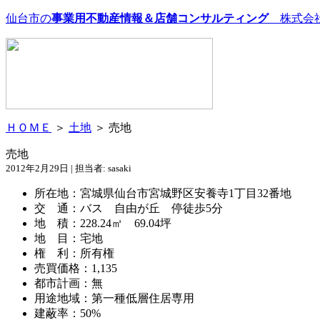
仙台市の
事業用不動産情報＆店舗コンサルティング
株式会
ＨＯＭＥ
＞
土地
＞ 売地
売地
2012年2月29日 | 担当者: sasaki
所在地：宮城県仙台市宮城野区安養寺1丁目32番地
交 通：バス 自由が丘 停徒歩5分
地 積：228.24㎡ 69.04坪
地 目：宅地
権 利：所有権
売買価格：1,135
都市計画：無
用途地域：第一種低層住居専用
建蔽率：50%