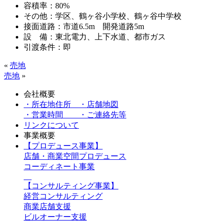
容積率：80%
その他：学区、鶴ヶ谷小学校、鶴ヶ谷中学校
接面道路：市道6.5m 開発道路5m
設 備：東北電力、上下水道、都市ガス
引渡条件：即
«
売地
売地
»
会社概要
・所在地住所 ・店舗地図
・営業時間 ・ご連絡先等
リンクについて
事業概要
【プロデュース事業】
店舗・商業空間プロデュース
コーディネート事業
【コンサルティング事業】
経営コンサルティング
商業店舗支援
ビルオーナー支援